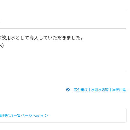
)
の飲用水として導入していただきました。
LS）
一般企業様｜水道水処理｜神奈川県
事例紹介一覧ページへ戻る ＞